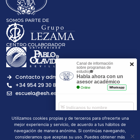
SOMOS PARTE DE
CENTRO COLABORADOR
Canal de información
sobre programas de
estudio🎓
Contacto y admisiones
Habla ahora con un
asesor académico
+34 954 29 30 81
Online
Whatsapp
escuela@esh.es
Utilizamos cookies propias y de terceros para ofrecerte una
mejor experiencia y servicio, de acuerdo a tus hábitos de
Aviso legal
Política de Privacidad
Política de Cookies
Comenzar chat
navegación de manera anónima. Si continúas navegando,
Política de calidad
Tablón de anuncios
consideramos que aceptas su uso. Puedes obtener más