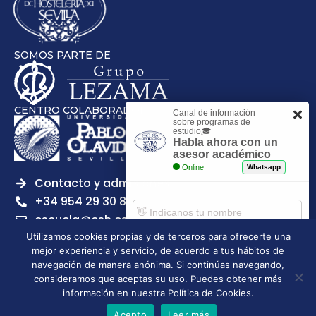
SOMOS PARTE DE
CENTRO COLABORADOR
Canal de información
sobre programas de
estudio🎓
Habla ahora con un
asesor académico
Online
Whatsapp
Contacto y admisiones
+34 954 29 30 81
escuela@esh.es
Utilizamos cookies propias y de terceros para ofrecerte una
mejor experiencia y servicio, de acuerdo a tus hábitos de
Comenzar chat
navegación de manera anónima. Si continúas navegando,
consideramos que aceptas su uso. Puedes obtener más
Escuela Superior de Hostelería de Sevilla | 2026 | Todos los
información en nuestra Política de Cookies.
derechos reservados
Acepto
Leer más