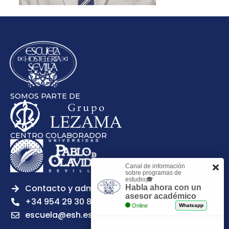
SOMOS PARTE DE
CENTRO COLABORADOR
Canal de información
sobre programas de
estudio🎓
Contacto y admisiones
Habla ahora con un
asesor académico
+34 954 29 30 81
Online
Whatsapp
escuela@esh.es