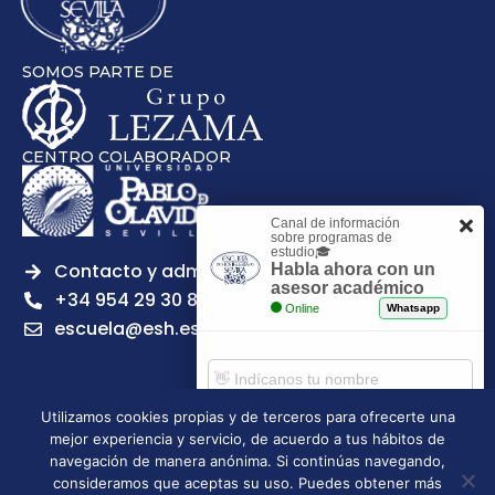
SOMOS PARTE DE
CENTRO COLABORADOR
Canal de información
sobre programas de
estudio🎓
Contacto y admisiones
Habla ahora con un
asesor académico
+34 954 29 30 81
Online
Whatsapp
escuela@esh.es
Utilizamos cookies propias y de terceros para ofrecerte una
mejor experiencia y servicio, de acuerdo a tus hábitos de
Aviso legal
Política de Privacidad
Política de Cookies
Comenzar chat
navegación de manera anónima. Si continúas navegando,
Política de calidad
Tablón de anuncios
consideramos que aceptas su uso. Puedes obtener más