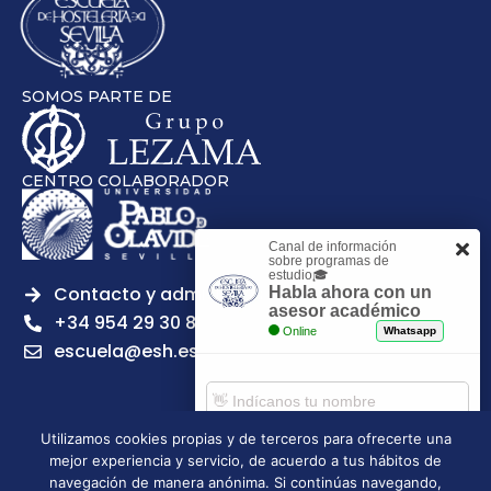
SOMOS PARTE DE
CENTRO COLABORADOR
Canal de información
sobre programas de
estudio🎓
Contacto y admisiones
Habla ahora con un
asesor académico
+34 954 29 30 81
Online
Whatsapp
escuela@esh.es
Utilizamos cookies propias y de terceros para ofrecerte una
mejor experiencia y servicio, de acuerdo a tus hábitos de
Aviso legal
Política de Privacidad
Política de Cookies
Comenzar chat
navegación de manera anónima. Si continúas navegando,