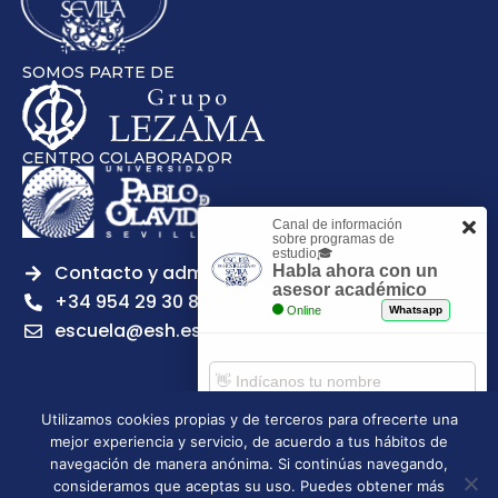
SOMOS PARTE DE
CENTRO COLABORADOR
Canal de información
sobre programas de
estudio🎓
Contacto y admisiones
Habla ahora con un
asesor académico
+34 954 29 30 81
Online
Whatsapp
escuela@esh.es
Utilizamos cookies propias y de terceros para ofrecerte una
mejor experiencia y servicio, de acuerdo a tus hábitos de
Aviso legal
Política de Privacidad
Política de Cookies
Comenzar chat
navegación de manera anónima. Si continúas navegando,
Política de calidad
Tablón de anuncios
consideramos que aceptas su uso. Puedes obtener más