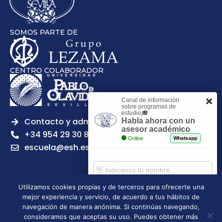
SOMOS PARTE DE
CENTRO COLABORADOR
Canal de información
sobre programas de
estudio🎓
Contacto y admisiones
Habla ahora con un
asesor académico
+34 954 29 30 81
Online
Whatsapp
escuela@esh.es
Utilizamos cookies propias y de terceros para ofrecerte una
mejor experiencia y servicio, de acuerdo a tus hábitos de
Aviso legal
Política de Privacidad
Política de Cookies
Comenzar chat
navegación de manera anónima. Si continúas navegando,
Política de calidad
Tablón de anuncios
consideramos que aceptas su uso. Puedes obtener más