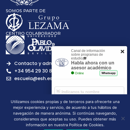
SOMOS PARTE DE
CENTRO COLABORADOR
Canal de información
sobre programas de
estudio🎓
Contacto y admisiones
Habla ahora con un
asesor académico
+34 954 29 30 81
Online
Whatsapp
escuela@esh.es
Utilizamos cookies propias y de terceros para ofrecerte una
mejor experiencia y servicio, de acuerdo a tus hábitos de
Aviso legal
Política de Privacidad
Política de Cookies
Comenzar chat
navegación de manera anónima. Si continúas navegando,
Política de calidad
Tablón de anuncios
consideramos que aceptas su uso. Puedes obtener más
Escuela Superior de Hostelería de Sevilla | 2026 | Todos los
información en nuestra Política de Cookies.