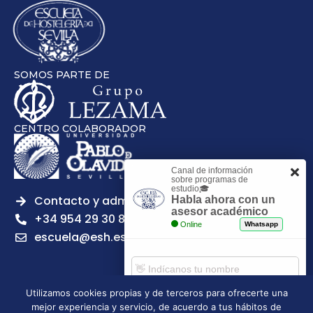
SOMOS PARTE DE
CENTRO COLABORADOR
Canal de información
sobre programas de
estudio🎓
Contacto y admisiones
Habla ahora con un
asesor académico
+34 954 29 30 81
Online
Whatsapp
escuela@esh.es
Utilizamos cookies propias y de terceros para ofrecerte una
mejor experiencia y servicio, de acuerdo a tus hábitos de
Aviso legal
Política de Privacidad
Política de Cookies