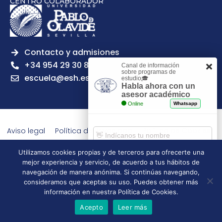
CENTRO COLABORADOR
Contacto y admisiones
+34 954 29 30 81
Canal de información
sobre programas de
escuela@esh.es
estudio🎓
Habla ahora con un
asesor académico
Online
Whatsapp
Aviso legal
Política de Privacidad
Política de Cookies
Política de calidad
Tablón de anuncios
Utilizamos cookies propias y de terceros para ofrecerte una
Escuela Superior de Hostelería de Sevilla | 2026 | Todos los
mejor experiencia y servicio, de acuerdo a tus hábitos de
derechos reservados
Comenzar chat
navegación de manera anónima. Si continúas navegando,
consideramos que aceptas su uso. Puedes obtener más
información en nuestra Política de Cookies.
Acepto
Leer más