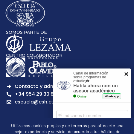
SOMOS PARTE DE
CENTRO COLABORADOR
Canal de información
sobre programas de
estudio🎓
Contacto y admisiones
Habla ahora con un
asesor académico
+34 954 29 30 81
Online
Whatsapp
escuela@esh.es
Utilizamos cookies propias y de terceros para ofrecerte una
mejor experiencia y servicio, de acuerdo a tus hábitos de
Aviso legal
Política de Privacidad
Política de Cookies