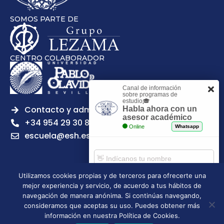
SOMOS PARTE DE
CENTRO COLABORADOR
Canal de información
sobre programas de
estudio🎓
Contacto y admisiones
Habla ahora con un
asesor académico
+34 954 29 30 81
Online
Whatsapp
escuela@esh.es
Utilizamos cookies propias y de terceros para ofrecerte una
mejor experiencia y servicio, de acuerdo a tus hábitos de
Aviso legal
Política de Privacidad
Política de Cookies
Comenzar chat
navegación de manera anónima. Si continúas navegando,
Política de calidad
Tablón de anuncios
consideramos que aceptas su uso. Puedes obtener más
Escuela Superior de Hostelería de Sevilla | 2026 | Todos los
información en nuestra Política de Cookies.