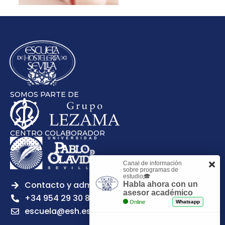
SOMOS PARTE DE
CENTRO COLABORADOR
Canal de información
sobre programas de
estudio🎓
Contacto y admisiones
Habla ahora con un
asesor académico
+34 954 29 30 81
Online
Whatsapp
escuela@esh.es