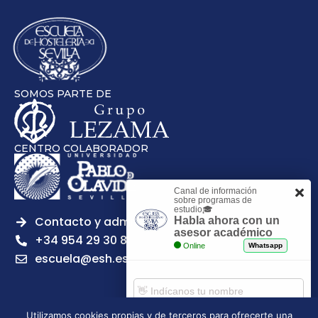
SOMOS PARTE DE
CENTRO COLABORADOR
Canal de información
sobre programas de
estudio🎓
Contacto y admisiones
Habla ahora con un
asesor académico
+34 954 29 30 81
Online
Whatsapp
escuela@esh.es
Utilizamos cookies propias y de terceros para ofrecerte una