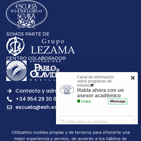
SOMOS PARTE DE
CENTRO COLABORADOR
Canal de información
sobre programas de
estudio🎓
Contacto y admisiones
Habla ahora con un
asesor académico
+34 954 29 30 81
Online
Whatsapp
escuela@esh.es
Utilizamos cookies propias y de terceros para ofrecerte una
mejor experiencia y servicio, de acuerdo a tus hábitos de
Aviso legal
Política de Privacidad
Política de Cookies