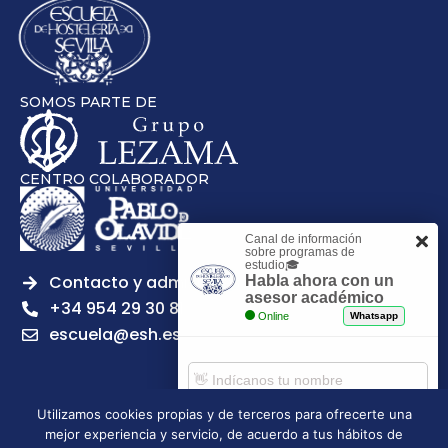
SOMOS PARTE DE
CENTRO COLABORADOR
Canal de información
sobre programas de
estudio🎓
Contacto y admisiones
Habla ahora con un
asesor académico
+34 954 29 30 81
Online
Whatsapp
escuela@esh.es
Utilizamos cookies propias y de terceros para ofrecerte una
mejor experiencia y servicio, de acuerdo a tus hábitos de
Aviso legal
Política de Privacidad
Política de Cookies