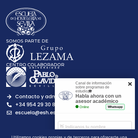
SOMOS PARTE DE
CENTRO COLABORADOR
Canal de información
sobre programas de
estudio🎓
Contacto y admisiones
Habla ahora con un
asesor académico
+34 954 29 30 81
Online
Whatsapp
escuela@esh.es
Utilizamos cookies propias y de terceros para ofrecerte una