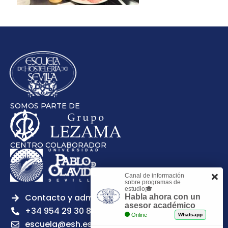
SOMOS PARTE DE
CENTRO COLABORADOR
Canal de información
sobre programas de
estudio🎓
Contacto y admisiones
Habla ahora con un
asesor académico
+34 954 29 30 81
Online
Whatsapp
escuela@esh.es