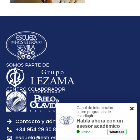
SOMOS PARTE DE
CENTRO COLABORADOR
Canal de información
sobre programas de
estudio🎓
Contacto y admisiones
Habla ahora con un
asesor académico
+34 954 29 30 81
Online
Whatsapp
escuela@esh.es