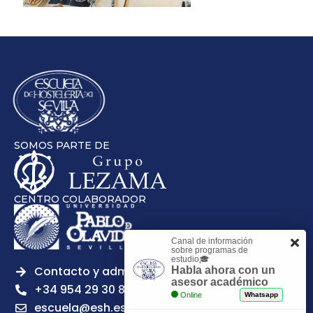
SOMOS PARTE DE
CENTRO COLABORADOR
Canal de información
sobre programas de
estudio🎓
Contacto y admisiones
Habla ahora con un
asesor académico
+34 954 29 30 81
Online
Whatsapp
escuela@esh.es