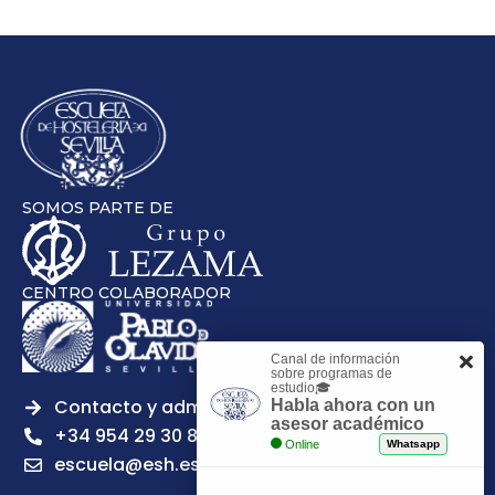
SOMOS PARTE DE
CENTRO COLABORADOR
Canal de información
sobre programas de
estudio🎓
Contacto y admisiones
Habla ahora con un
asesor académico
+34 954 29 30 81
Online
Whatsapp
escuela@esh.es