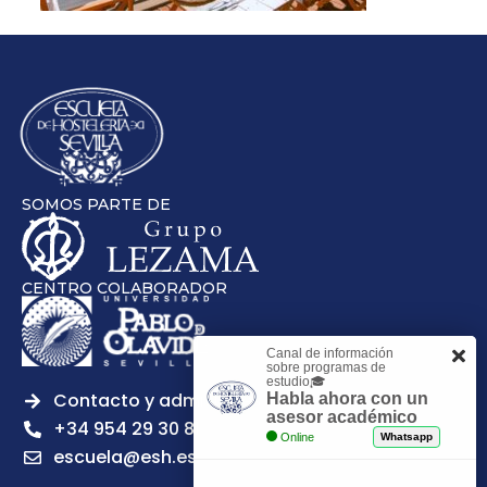
SOMOS PARTE DE
CENTRO COLABORADOR
Canal de información
sobre programas de
estudio🎓
Contacto y admisiones
Habla ahora con un
asesor académico
+34 954 29 30 81
Online
Whatsapp
escuela@esh.es