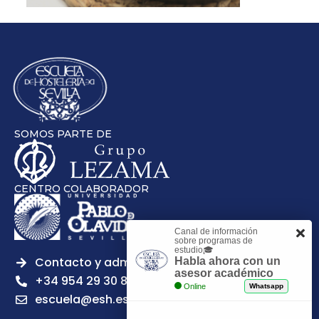
SOMOS PARTE DE
CENTRO COLABORADOR
Canal de información
sobre programas de
estudio🎓
Contacto y admisiones
Habla ahora con un
asesor académico
+34 954 29 30 81
Online
Whatsapp
escuela@esh.es