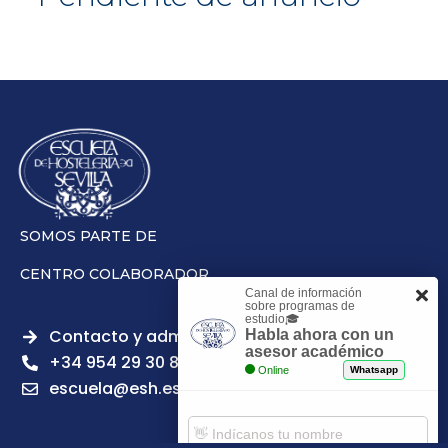
SOMOS PARTE DE
CENTRO COLABORADOR
Canal de información
sobre programas de
estudio🎓
Contacto y admisiones
Habla ahora con un
asesor académico
+34 954 29 30 81
Online
Whatsapp
escuela@esh.es