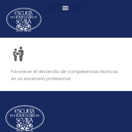
Favorecer el desarrollo de competencias técnicas
en un escenario profesional.