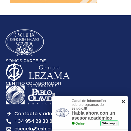
SOMOS PARTE DE
CENTRO COLABORADOR
Canal de información
sobre programas de
estudio🎓
Contacto y admisiones
Habla ahora con un
asesor académico
+34 954 29 30 81
Online
Whatsapp
escuela@esh.es