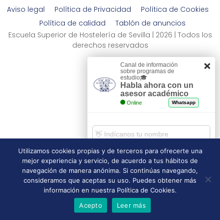
Aviso legal
Política de Privacidad
Política de Cookies
Política de calidad
Tablón de anuncios
Escuela Superior de Hostelería de Sevilla | 2026 | Todos los
derechos reservados
Canal de información
sobre programas de
estudio🎓
Habla ahora con un
asesor académico
Online
Whatsapp
Utilizamos cookies propias y de terceros para ofrecerte una
mejor experiencia y servicio, de acuerdo a tus hábitos de
Comenzar chat
navegación de manera anónima. Si continúas navegando,
consideramos que aceptas su uso. Puedes obtener más
información en nuestra Política de Cookies.
Acepto
Leer más