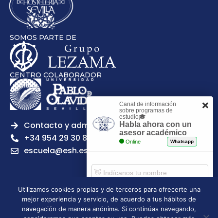
SOMOS PARTE DE
CENTRO COLABORADOR
Canal de información
sobre programas de
estudio🎓
Contacto y admisiones
Habla ahora con un
asesor académico
+34 954 29 30 81
Online
Whatsapp
escuela@esh.es
Utilizamos cookies propias y de terceros para ofrecerte una
mejor experiencia y servicio, de acuerdo a tus hábitos de
Aviso legal
Política de Privacidad
Política de Cookies
Comenzar chat
navegación de manera anónima. Si continúas navegando,
Política de calidad
Tablón de anuncios