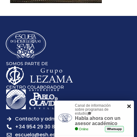
SOMOS PARTE DE
CENTRO COLABORADOR
Canal de información
sobre programas de
estudio🎓
Contacto y admisiones
Habla ahora con un
asesor académico
+34 954 29 30 81
Online
Whatsapp
escuela@esh.es