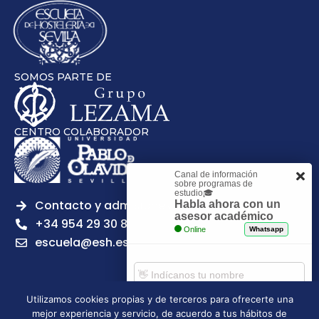
SOMOS PARTE DE
CENTRO COLABORADOR
Canal de información
sobre programas de
estudio🎓
Contacto y admisiones
Habla ahora con un
asesor académico
+34 954 29 30 81
Online
Whatsapp
escuela@esh.es
Utilizamos cookies propias y de terceros para ofrecerte una
mejor experiencia y servicio, de acuerdo a tus hábitos de
Aviso legal
Política de Privacidad
Política de Cookies