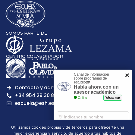
SOMOS PARTE DE
CENTRO COLABORADOR
Canal de información
sobre programas de
estudio🎓
Contacto y admisiones
Habla ahora con un
asesor académico
+34 954 29 30 81
Online
Whatsapp
escuela@esh.es
Utilizamos cookies propias y de terceros para ofrecerte una
mejor experiencia y servicio, de acuerdo a tus hábitos de