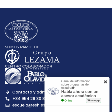
SOMOS PARTE DE
CENTRO COLABORADOR
Canal de información
sobre programas de
estudio🎓
Contacto y admisiones
Habla ahora con un
asesor académico
+34 954 29 30 81
Online
Whatsapp
escuela@esh.es