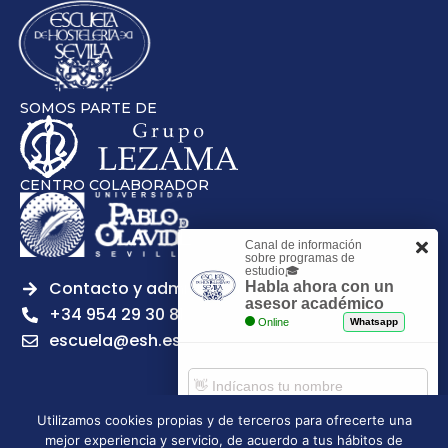
SOMOS PARTE DE
CENTRO COLABORADOR
Canal de información
sobre programas de
estudio🎓
Contacto y admisiones
Habla ahora con un
asesor académico
+34 954 29 30 81
Online
Whatsapp
escuela@esh.es
Utilizamos cookies propias y de terceros para ofrecerte una
mejor experiencia y servicio, de acuerdo a tus hábitos de
Aviso legal
Política de Privacidad
Política de Cookies