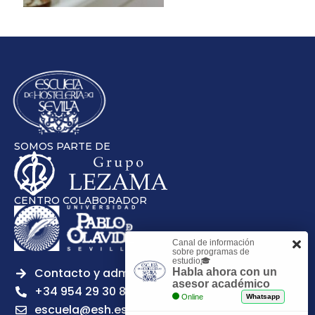
SOMOS PARTE DE
CENTRO COLABORADOR
Canal de información
sobre programas de
estudio🎓
Contacto y admisiones
Habla ahora con un
asesor académico
+34 954 29 30 81
Online
Whatsapp
escuela@esh.es