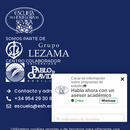
SOMOS PARTE DE
CENTRO COLABORADOR
Canal de información
sobre programas de
estudio🎓
Contacto y admisiones
Habla ahora con un
asesor académico
+34 954 29 30 81
Online
Whatsapp
escuela@esh.es
Utilizamos cookies propias y de terceros para ofrecerte una