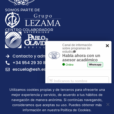
SOMOS PARTE DE
CENTRO COLABORADOR
Canal de información
sobre programas de
estudio🎓
Contacto y admisiones
Habla ahora con un
asesor académico
+34 954 29 30 81
Online
Whatsapp
escuela@esh.es
Utilizamos cookies propias y de terceros para ofrecerte una
mejor experiencia y servicio, de acuerdo a tus hábitos de
Aviso legal
Política de Privacidad
Política de Cookies
Comenzar chat
navegación de manera anónima. Si continúas navegando,
Política de calidad
Tablón de anuncios
consideramos que aceptas su uso. Puedes obtener más
Escuela Superior de Hostelería de Sevilla | 2026 | Todos los
información en nuestra Política de Cookies.