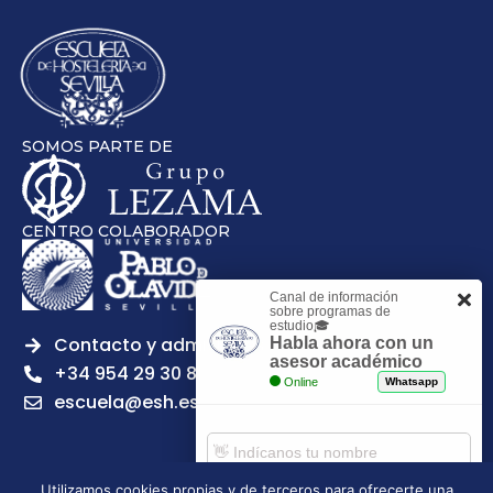
SOMOS PARTE DE
CENTRO COLABORADOR
Canal de información
sobre programas de
estudio🎓
Contacto y admisiones
Habla ahora con un
asesor académico
+34 954 29 30 81
Online
Whatsapp
escuela@esh.es
Utilizamos cookies propias y de terceros para ofrecerte una