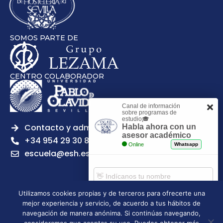
SOMOS PARTE DE
CENTRO COLABORADOR
Canal de información
sobre programas de
estudio🎓
Contacto y admisiones
Habla ahora con un
asesor académico
+34 954 29 30 81
Online
Whatsapp
escuela@esh.es
Utilizamos cookies propias y de terceros para ofrecerte una
mejor experiencia y servicio, de acuerdo a tus hábitos de
Aviso legal
Política de Privacidad
Política de Cookies
Comenzar chat
navegación de manera anónima. Si continúas navegando,
Política de calidad
Tablón de anuncios