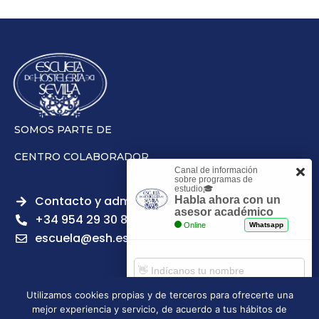
SOMOS PARTE DE
CENTRO COLABORADOR
Canal de información
sobre programas de
estudio🎓
Contacto y admisiones
Habla ahora con un
asesor académico
+34 954 29 30 81
Online
Whatsapp
escuela@esh.es
Utilizamos cookies propias y de terceros para ofrecerte una
mejor experiencia y servicio, de acuerdo a tus hábitos de
Aviso legal
Política de Privacidad
Política de Cookies