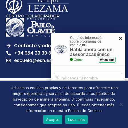
CENTRO COLABORADOR
Canal de información
sobre programas de
Contacto y admisiones
estudio🎓
Habla ahora con un
+34 954 29 30 81
asesor académico
escuela@esh.es
Online
Whatsapp
Utilizamos cookies propias y de terceros para ofrecerte una
Aviso legal
Política de Privacidad
Política de Cookies
mejor experiencia y servicio, de acuerdo a tus hábitos de
Comenzar chat
Política de calidad
Tablón de anuncios
navegación de manera anónima. Si continúas navegando,
consideramos que aceptas su uso. Puedes obtener más
Escuela Superior de Hostelería de Sevilla | 2026 | Todos los
información en nuestra Política de Cookies.
derechos reservados
Acepto
Leer más