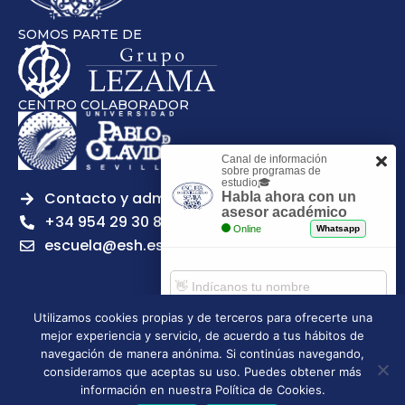
SOMOS PARTE DE
CENTRO COLABORADOR
Canal de información
sobre programas de
estudio🎓
Contacto y admisiones
Habla ahora con un
asesor académico
+34 954 29 30 81
Online
Whatsapp
escuela@esh.es
Utilizamos cookies propias y de terceros para ofrecerte una
mejor experiencia y servicio, de acuerdo a tus hábitos de
Aviso legal
Política de Privacidad
Política de Cookies
Comenzar chat
navegación de manera anónima. Si continúas navegando,
Política de calidad
Tablón de anuncios
consideramos que aceptas su uso. Puedes obtener más
Escuela Superior de Hostelería de Sevilla | 2026 | Todos los
información en nuestra Política de Cookies.