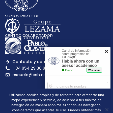
SOMOS PARTE DE
CENTRO COLABORADOR
Canal de información
sobre programas de
estudio🎓
Contacto y admisiones
Habla ahora con un
asesor académico
+34 954 29 30 81
Online
Whatsapp
escuela@esh.es
Utilizamos cookies propias y de terceros para ofrecerte una
mejor experiencia y servicio, de acuerdo a tus hábitos de
Aviso legal
Política de Privacidad
Política de Cookies
Comenzar chat
navegación de manera anónima. Si continúas navegando,
Política de calidad
Tablón de anuncios
consideramos que aceptas su uso. Puedes obtener más