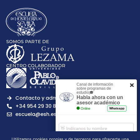
SOMOS PARTE DE
CENTRO COLABORADOR
Canal de información
sobre programas de
estudio🎓
Contacto y admisiones
Habla ahora con un
asesor académico
+34 954 29 30 81
Online
Whatsapp
escuela@esh.es
Utilizamos cookies propias y de terceros para ofrecerte una