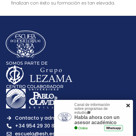
finalizan con éxito su formación es tan elevada.
SOMOS PARTE DE
CENTRO COLABORADOR
Canal de información
sobre programas de
estudio🎓
Contacto y admisiones
Habla ahora con un
asesor académico
+34 954 29 30 81
Online
Whatsapp
escuela@esh.es