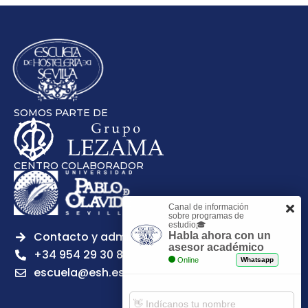
SOMOS PARTE DE
CENTRO COLABORADOR
Canal de información
sobre programas de
estudio🎓
Contacto y admisiones
Habla ahora con un
asesor académico
+34 954 29 30 81
Online
Whatsapp
escuela@esh.es