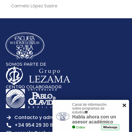
Carmelo López Sastre
SOMOS PARTE DE
CENTRO COLABORADOR
Canal de información
sobre programas de
estudio🎓
Contacto y admisiones
Habla ahora con un
asesor académico
+34 954 29 30 81
Online
Whatsapp