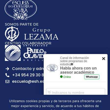
SOMOS PARTE DE
CENTRO COLABORADOR
Canal de información
sobre programas de
estudio🎓
Contacto y admisiones
Habla ahora con un
asesor académico
+34 954 29 30 81
Online
Whatsapp
escuela@esh.es
Utilizamos cookies propias y de terceros para ofrecerte una
mejor experiencia y servicio, de acuerdo a tus hábitos de
Aviso legal
Política de Privacidad
Política de Cookies
Comenzar chat