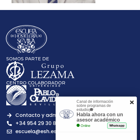
SOMOS PARTE DE
CENTRO COLABORADOR
Canal de información
sobre programas de
estudio🎓
Contacto y admisiones
Habla ahora con un
asesor académico
+34 954 29 30 81
Online
Whatsapp
escuela@esh.es