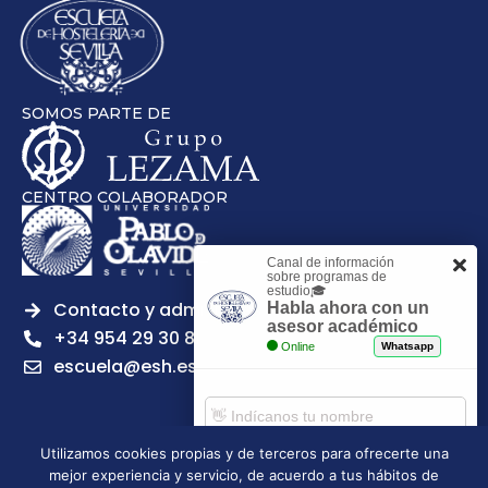
SOMOS PARTE DE
CENTRO COLABORADOR
Canal de información
sobre programas de
estudio🎓
Contacto y admisiones
Habla ahora con un
asesor académico
+34 954 29 30 81
Online
Whatsapp
escuela@esh.es
Utilizamos cookies propias y de terceros para ofrecerte una
mejor experiencia y servicio, de acuerdo a tus hábitos de
Aviso legal
Política de Privacidad
Política de Cookies