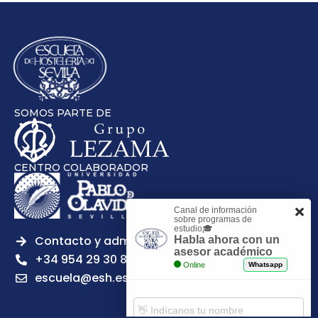
SOMOS PARTE DE
CENTRO COLABORADOR
Canal de información
sobre programas de
estudio🎓
Contacto y admisiones
Habla ahora con un
asesor académico
+34 954 29 30 81
Online
Whatsapp
escuela@esh.es